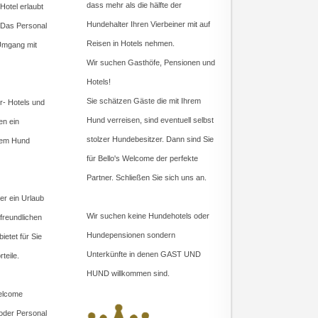
dass mehr als die hälfte der
otel erlaubt
Hundehalter Ihren Vierbeiner mit auf
 Das Personal
Reisen in Hotels nehmen.
 Umgang mit
Wir suchen Gasthöfe, Pensionen und
Hotels!
Sie schätzen Gäste die mit Ihrem
r- Hotels und
Hund verreisen, sind eventuell selbst
en ein
stolzer Hundebesitzer. Dann sind Sie
 dem Hund
für Bello's Welcome der perfekte
Partner. Schließen Sie sich uns an.
er ein Urlaub
Wir suchen keine Hundehotels oder
freundlichen
Hundepensionen sondern
ietet für Sie
Unterkünfte in denen GAST UND
teile.
HUND willkommen sind.
Welcome
 oder Personal