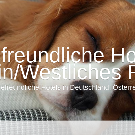
freundliche Hot
in/Westliches 
freundliche Hotels in Deutschland, Österrei