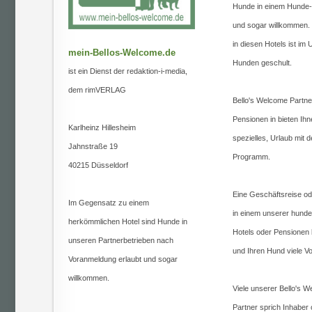
Hunde in einem Hunde-H
und sogar willkommen.
in diesen Hotels ist im
mein-Bellos-Welcome.de
Hunden geschult.
ist ein Dienst der redaktion-i-media,
dem rimVERLAG
Bello's Welcome Partne
Pensionen in bieten Ihn
Karlheinz Hillesheim
spezielles, Urlaub mit
Jahnstraße 19
Programm.
40215 Düsseldorf
Eine Geschäftsreise od
Im Gegensatz zu einem
in einem unserer hunde
herkömmlichen Hotel sind Hunde in
Hotels oder Pensionen b
unseren Partnerbetrieben nach
und Ihren Hund viele Vor
Voranmeldung erlaubt und sogar
willkommen.
Viele unserer Bello's 
Partner sprich Inhaber