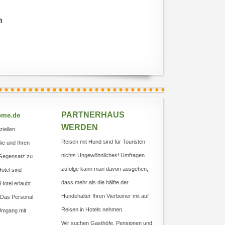
n
PARTNERHAUS
ome.de
WERDEN
ziellen
Reisen mit Hund sind für Touristen
Sie und Ihren
nichts Ungewöhnliches! Umfragen
m Gegensatz zu
zufolge kann man davon ausgehen,
otel sind
dass mehr als die hälfte der
otel erlaubt
Hundehalter Ihren Vierbeiner mit auf
 Das Personal
Reisen in Hotels nehmen.
 Umgang mit
Wir suchen Gasthöfe, Pensionen und