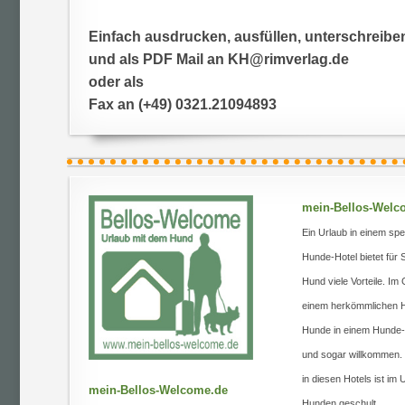
Einfach ausdrucken, ausfüllen, unterschreibe
und als PDF Mail an KH@rimverlag.de
oder als
Fax an (+49) 0321.21094893
mein-Bellos-Welc
Ein Urlaub in einem spe
Hunde-Hotel bietet für 
Hund viele Vorteile. I
einem herkömmlichen H
Hunde in einem Hunde-H
und sogar willkommen.
in diesen Hotels ist im
mein-Bellos-Welcome.de
Hunden geschult.