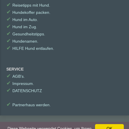
✔
Reisetipps mit Hund.
✔
Hundekoffer packen.
✔
Hund im Auto.
✔
Hund im Zug.
✔
Gesundheitstipps.
✔
Hundenamen.
✔
HILFE Hund entlaufen.
SERVICE
✔
AGB's.
✔
Impressum.
✔
DATENSCHUTZ
✔
Partnerhaus werden.
© Bello's Welcome ist ein Dienst der redaktion-i-media / rimVERLAG
Diese Webseite verwendet Cookies, um Ihnen
OK