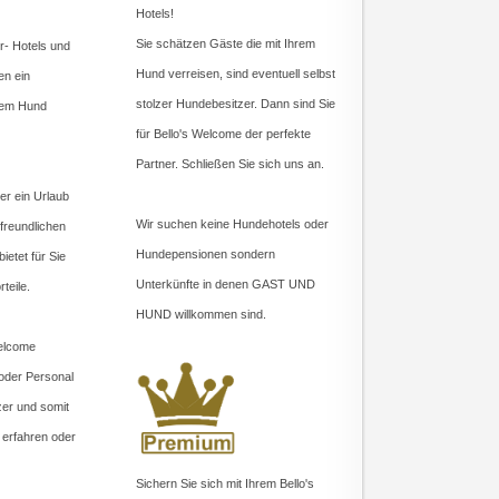
Hotels!
Sie schätzen Gäste die mit Ihrem
r- Hotels und
Hund verreisen, sind eventuell selbst
en ein
stolzer Hundebesitzer. Dann sind Sie
 dem Hund
für Bello's Welcome der perfekte
Partner. Schließen Sie sich uns an.
er ein Urlaub
Wir suchen keine Hundehotels oder
freundlichen
Hundepensionen sondern
ietet für Sie
Unterkünfte in denen GAST UND
teile.
HUND willkommen sind.
Welcome
 oder Personal
zer und somit
erfahren oder
Sichern Sie sich mit Ihrem Bello's