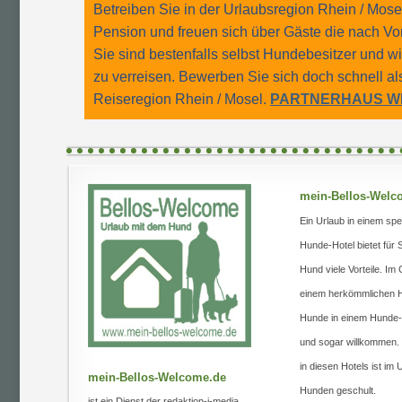
Betreiben Sie in der Urlaubsregion Rhein / Mosel
Pension und freuen sich über Gäste die nach V
Sie sind bestenfalls selbst Hundebesitzer und 
zu verreisen. Bewerben Sie sich doch schnell al
Reiseregion Rhein / Mosel.
PARTNERHAUS W
mein-Bellos-Welc
Ein Urlaub in einem spe
Hunde-Hotel bietet für 
Hund viele Vorteile. I
einem herkömmlichen H
Hunde in einem Hunde-H
und sogar willkommen.
in diesen Hotels ist im
mein-Bellos-Welcome.de
Hunden geschult.
ist ein Dienst der redaktion-i-media,