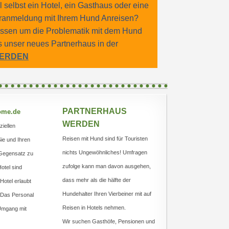
 selbst ein Hotel, ein Gasthaus oder eine
oranmeldung mit Ihrem Hund Anreisen?
wissen um die Problematik mit dem Hund
s unser neues Partnerhaus in der
ERDEN
PARTNERHAUS
ome.de
WERDEN
ziellen
Reisen mit Hund sind für Touristen
Sie und Ihren
nichts Ungewöhnliches! Umfragen
m Gegensatz zu
zufolge kann man davon ausgehen,
otel sind
dass mehr als die hälfte der
otel erlaubt
Hundehalter Ihren Vierbeiner mit auf
 Das Personal
Reisen in Hotels nehmen.
 Umgang mit
Wir suchen Gasthöfe, Pensionen und