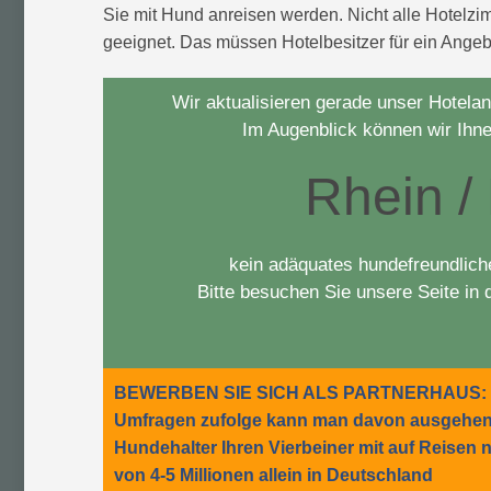
Sie mit Hund anreisen werden. Nicht alle Hotelz
geeignet. Das müssen Hotelbesitzer für ein Angeb
Wir aktualisieren gerade unser Hotelan
Im Augenblick können wir Ihnen
Rhein /
kein adäquates hundefreundlich
Bitte besuchen Sie unsere Seite i
BEWERBEN SIE SICH ALS PARTNERHAUS:
Umfragen zufolge kann man davon ausgehen, 
Hundehalter Ihren Vierbeiner mit auf Reisen
von 4-5 Millionen allein in Deutschland