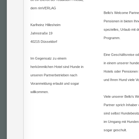
dem rimVERLAG
Bello's Welcome Partne
Pensionen in bieten Ihn
Karlheinz Hillesheim
spezielles, Urlaub mit
Jahnstraße 19
Programm.
40215 Düsseldorf
Eine Geschäftsreise od
Im Gegensatz zu einem
in einem unserer hunde
herkömmlichen Hotel sind Hunde in
Hotels oder Pensionen b
unseren Partnerbetrieben nach
und Ihren Hund viele Vor
Voranmeldung erlaubt und sogar
willkommen.
Viele unserer Bello's 
Partner sprich Inhaber
sind selbst Hundebesit
im Umgang mit Hunden 
sogar geschult.