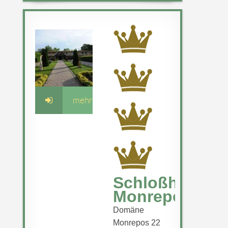
mehr
Schloßhotel
Monrepos
Domäne
Monrepos 22