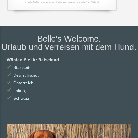
© mein-bellos-welcome ist ein Dienst der redaktion-i-media / rimVERLAG
Bello's Welcome.
Urlaub und verreisen mit dem Hund.
Wählen Sie Ihr Reiseland
✔
Startseite
✔
Deutschland,
✔
Österreich,
✔
Italien,
✔
Schweiz